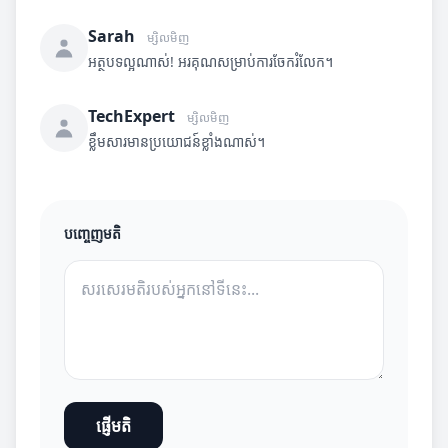
Sarah
ម្សិលមិញ
អត្ថបទល្អណាស់! អរគុណសម្រាប់ការចែករំលែក។
TechExpert
ម្សិលមិញ
ខ្លឹមសារមានប្រយោជន៍ខ្លាំងណាស់។
បញ្ចេញមតិ
ផ្ញើមតិ