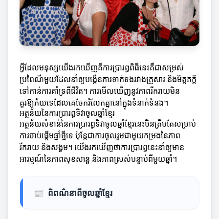
អ្វីដែលមនុស្សយើងរកឃើញគឺការប្រារព្ធពិធីនេះគឺជាសម្រស់
ប្រពៃណីមួយដែលនាំឲ្យបង្កើនការទាក់ទងរវាងគ្រួសារ និងមិត្តភក្តិ
ទៅកាន់ការគាំទ្រពីជីវិត។ ការមើលឃើញនូវភាពរីករាយមិន
គួរឱ្យភ័យទេដែលគេចែករំលែកគ្នានៅក្នុងទំនាក់ទំនង។
អត្ថន័យនៃការប្រារព្ធទិវាចូលឆ្នាំខ្មែរ
អត្ថន័យសំខាន់នៃការប្រារព្ធទិវាចូលឆ្នាំខ្មែរនេះមិនត្រឹមតែសម្រាប់
ការចាប់ផ្តើមឆ្នាំថ្មីទេ ប៉ុន្តែជាការចូលរួមជាមួយកម្រងនៃភាព
រីករាយ និងសង្គម។ យើងរកឃើញថាការប្រារព្ធនេះនាំឲ្យមាន
អារម្មណ៍នៃភាពសុខសាន្ត និងភាពស្រស់បន្ទាប់ពីមួយឆ្នាំ។
📰
ពិពណ៌នាពីចូលឆ្នាំខ្មែរ