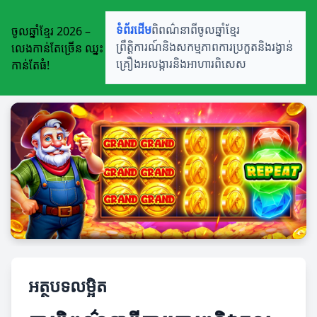
ចូលឆ្នាំខ្មែរ 2026 –
ទំព័រដើម
ពិពណ៌នាពីចូលឆ្នាំខ្មែរ
លេងកាន់តែច្រើន ឈ្នះ
ព្រឹត្តិការណ៍និងសកម្មភាព
ការប្រកួតនិងរង្វាន់
កាន់តែធំ!
គ្រឿងអលង្ការនិងអាហារពិសេស
អត្ថបទលម្អិត