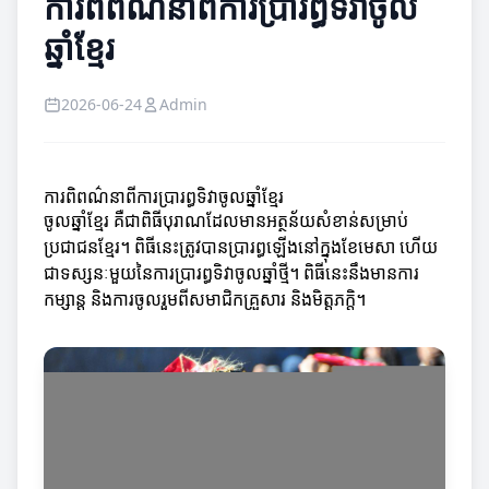
ការពិពណ៌នាពីការប្រារព្ធទិវាចូល
ឆ្នាំខ្មែរ
2026-06-24
Admin
ការពិពណ៌នាពីការប្រារព្ធទិវាចូលឆ្នាំខ្មែរ
ចូលឆ្នាំខ្មែរ គឺជាពិធីបុរាណដែលមានអត្ថន័យសំខាន់សម្រាប់
ប្រជាជនខ្មែរ។ ពិធីនេះត្រូវបានប្រារព្ធឡើងនៅក្នុងខែមេសា ហើយ
ជាទស្សនៈមួយនៃការប្រារព្ធទិវាចូលឆ្នាំថ្មី។ ពិធីនេះនឹងមានការ
កម្សាន្ត និងការចូលរួមពីសមាជិកគ្រួសារ និងមិត្តភក្តិ។