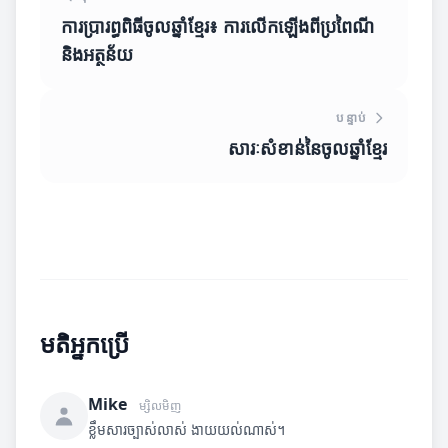
ការប្រារព្ធពិធីចូលឆ្នាំខ្មែរ៖ ការលើកឡើងពីប្រពៃណី
និងអត្ថន័យ
បន្ទាប់
សារៈសំខាន់នៃចូលឆ្នាំខ្មែរ
មតិអ្នកប្រើ
Mike
ម្សិលមិញ
ខ្លឹមសារច្បាស់លាស់ ងាយយល់ណាស់។