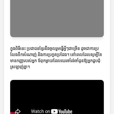
ក្នុងពិធីនេះ ប្រជាជនខ្មែរនឹងចូលរួមធ្វើអ្វីៗជាច្រើន ដូចជាការប្រ
លែងទឹកសំណាញ់ និងការប្រកួតប្រជែង។ នៅពេលដែលសូម្បីតែ
មានកញ្ញារបស់អ្នក ឪពុកម្តាយដែលឈរចាំរង់ចាំជូនឱ្យអ្នកជួបជុំ
ស្រឡាញ់គ្នា។