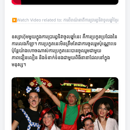
▶
Watch Video related to: ការពិពណ៌នាពីការប្រារព្ធទិវាចូលឆ្នាំខ្មែរ
ឧស្សាហ៊ុមមួយក្នុងការប្រារព្ធទិវាចូលឆ្នាំនេះ គឺការប្រកួតប្រជែងនៃ
ការលេងកីឡា។ ការប្រកួតនេះមិនត្រឹមតែជាការចូលរួមប៉ុណ្ណោះទេ
ប៉ុន្តែយ៉ាងហោចណាស់ការប្រកួតនេះបានចូលរួមជាមួយ
ភាពជឿនលឿន និងទំនាក់ទំនងជាមួយពិធីនានាដែលនៅក្នុង
មនុស្ស។