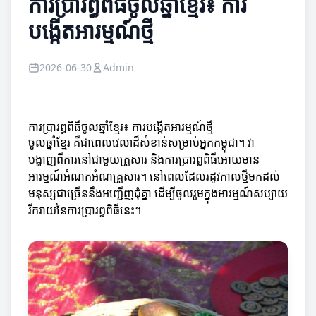
ការប្រារព្ធពិធីចូលឆ្នាំខ្មែរ៖ ការ
បង្កើតអារម្មណ៍ថ្មី
2026-06-30
Admin
ការប្រារព្ធពិធីចូលឆ្នាំខ្មែរ៖ ការបង្កើតអារម្មណ៍ថ្មី
ចូលឆ្នាំខ្មែរ គឺជាពេលវេលាដ៏សំខាន់សម្រាប់អ្នកកម្ពុជា។ វា
បង្ហាញពីការនៅជាមួយគ្រួសារ និងការប្រារព្ធពិធីអោយមាន
អារម្មណ៍អំណកអំណគ្រួសារ។ នៅពេលដែលរដូវកាលថ្មីមកដល់
មនុស្សជាច្រើននឹងអញ្ជើញជុំគ្នា ដើម្បីចូលរួមក្នុងអារម្មណ៍សប្បាយ
រីករាយនៃការប្រារព្ធពិធីនេះ។