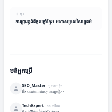
មុន
ការប្រារព្ធពិធីចូលឆ្នាំខ្មែរ៖ មហាសម្រស់នៃវប្បធម៌
មតិអ្នកប្រើ
SEO_Master
មុននេះបន្តិច
នឹងតាមដានរាល់អត្ថបទបន្តទៀត។
TechExpert
១០ នាទីមុន
ពិតជាអ្វីដែលខ្ញុំកំពុងស្វែងរក។