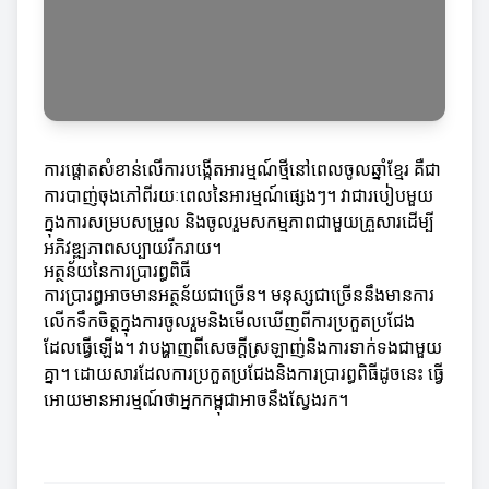
ការផ្តោតសំខាន់លើការបង្កើតអារម្មណ៍ថ្មីនៅពេលចូលឆ្នាំខ្មែរ គឺជា
ការបាញ់ចុងភៅពីរយៈពេលនៃអារម្មណ៍ផ្សេងៗ។ វាជារបៀបមួយ
ក្នុងការសម្របសម្រួល និងចូលរួមសកម្មភាពជាមួយគ្រួសារដើម្បី
អភិវឌ្ឍភាពសប្បាយរីករាយ។
អត្ថន័យនៃការប្រារព្ធពិធី
ការប្រារព្ធអាចមានអត្ថន័យជាច្រើន។ មនុស្សជាច្រើននឹងមានការ
លើកទឹកចិត្តក្នុងការចូលរួមនិងមើលឃើញពីការប្រកួតប្រជែង
ដែលធ្វើឡើង។ វាបង្ហាញពីសេចក្តីស្រឡាញ់និងការទាក់ទងជាមួយ
គ្នា។ ដោយសារដែលការប្រកួតប្រជែងនិងការប្រារព្ធពិធីដូចនេះ ធ្វើ
អោយមានអារម្មណ៍ថាអ្នកកម្ពុជាអាចនឹងស្វែងរក។