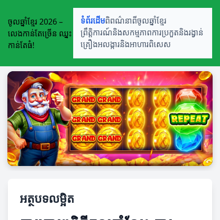
ចូលឆ្នាំខ្មែរ 2026 –
ទំព័រដើម
ពិពណ៌នាពីចូលឆ្នាំខ្មែរ
លេងកាន់តែច្រើន ឈ្នះ
ព្រឹត្តិការណ៍និងសកម្មភាព
ការប្រកួតនិងរង្វាន់
កាន់តែធំ!
គ្រឿងអលង្ការនិងអាហារពិសេស
អត្ថបទលម្អិត