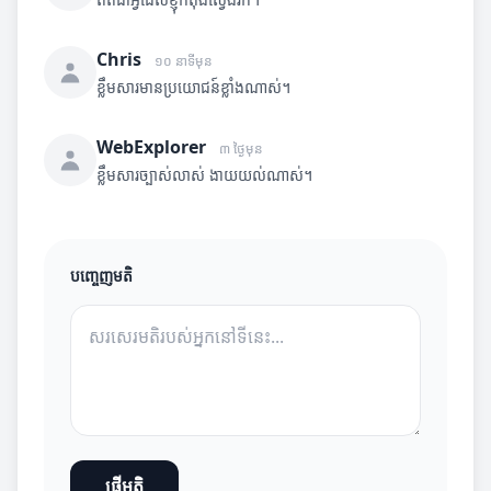
Chris
១០ នាទីមុន
ខ្លឹមសារមានប្រយោជន៍ខ្លាំងណាស់។
WebExplorer
៣ ថ្ងៃមុន
ខ្លឹមសារច្បាស់លាស់ ងាយយល់ណាស់។
បញ្ចេញមតិ
ផ្ញើមតិ