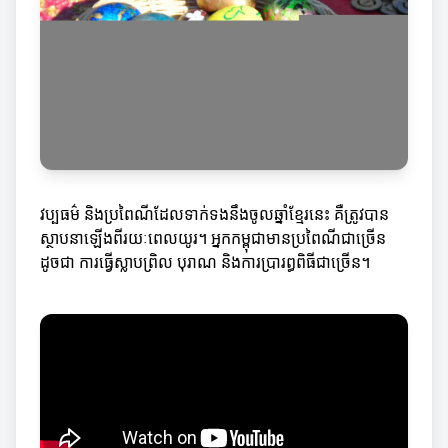
វប្បធម៌ និងប្រពៃណីដែលទាក់ទងនឹងចូលឆ្នាំខ្មែរនេះ គឺត្រូវបាន
ស្ថាបនាឡើងពីរយៈពេលយូរ។ អ្នកកម្ពុជាមានប្រពៃណីជាច្រើន
ដូចជា ការធ្វើស្លាបព្រិល បុរាណ និងការប្រារព្ធពិធីជាច្រើន។