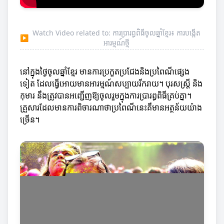
Watch Video related to: ការប្រារព្ធពិធីចូលឆ្នាំខ្មែរ៖ ការបង្កើត
▶
អារម្មណ៍ថ្មី
នៅក្នុងថ្ងៃចូលឆ្នាំខ្មែរ មានការប្រកួតប្រជែងនិងប្រពៃណីផ្សេង
ទៀត ដែលធ្វើអោយមានអារម្មណ៍សប្បាយរីករាយ។ បុរសស្ត្រី និង
កុមារ នឹងត្រូវបានអញ្ជើញឱ្យចូលរួមក្នុងការប្រារព្ធពិធីគ្រប់គ្នា។
គ្រួសារដែលមានការពិចារណាថាប្រពៃណីនេះគឺមានអត្ថន័យយ៉ាង
ច្រើន។