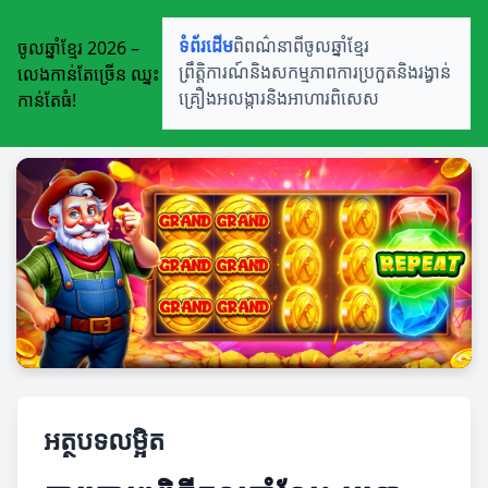
ចូលឆ្នាំខ្មែរ 2026 –
ទំព័រដើម
ពិពណ៌នាពីចូលឆ្នាំខ្មែរ
លេងកាន់តែច្រើន ឈ្នះ
ព្រឹត្តិការណ៍និងសកម្មភាព
ការប្រកួតនិងរង្វាន់
កាន់តែធំ!
គ្រឿងអលង្ការនិងអាហារពិសេស
អត្ថបទលម្អិត