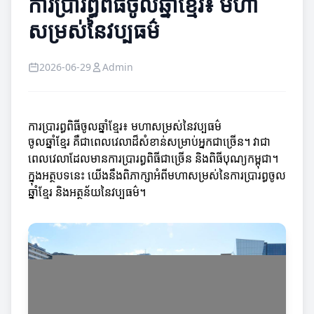
ការប្រារព្ធពិធីចូលឆ្នាំខ្មែរ៖ មហា
សម្រស់នៃវប្បធម៌
2026-06-29
Admin
ការប្រារព្ធពិធីចូលឆ្នាំខ្មែរ៖ មហាសម្រស់នៃវប្បធម៌
ចូលឆ្នាំខ្មែរ គឺជាពេលវេលាដ៏សំខាន់សម្រាប់អ្នកជាច្រើន។ វាជា
ពេលវេលាដែលមានការប្រារព្ធពិធីជាច្រើន និងពិធីបុណ្យកម្ពុជា។
ក្នុងអត្ថបទនេះ យើងនឹងពិភាក្សាអំពីមហាសម្រស់នៃការប្រារព្ធចូល
ឆ្នាំខ្មែរ និងអត្ថន័យនៃវប្បធម៌។