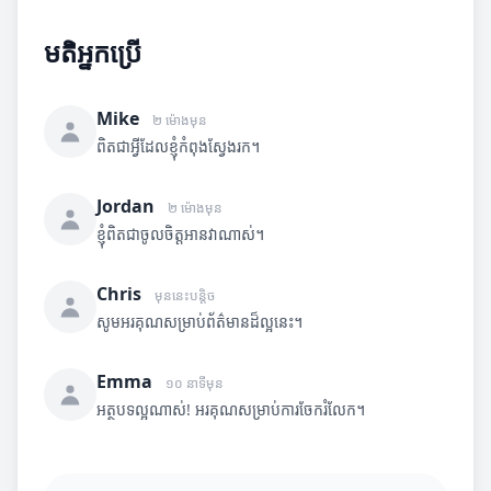
មតិអ្នកប្រើ
Mike
២ ម៉ោងមុន
ពិតជាអ្វីដែលខ្ញុំកំពុងស្វែងរក។
Jordan
២ ម៉ោងមុន
ខ្ញុំពិតជាចូលចិត្តអានវាណាស់។
Chris
មុននេះបន្តិច
សូមអរគុណសម្រាប់ព័ត៌មានដ៏ល្អនេះ។
Emma
១០ នាទីមុន
អត្ថបទល្អណាស់! អរគុណសម្រាប់ការចែករំលែក។