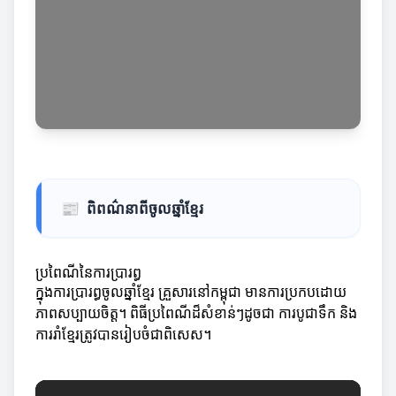
📰
ពិពណ៌នាពីចូលឆ្នាំខ្មែរ
ប្រពៃណីនៃការប្រារព្ធ
ក្នុងការប្រារព្ធចូលឆ្នាំខ្មែរ គ្រួសារនៅកម្ពុជា មានការ​ប្រកបដោយ
ភាពសប្បាយចិត្ត។ ពិធីប្រពៃណីដ៏សំខាន់ៗដូចជា ការបូជាទឹក និង
ការរាំខ្មែរត្រូវបានរៀបចំជាពិសេស។