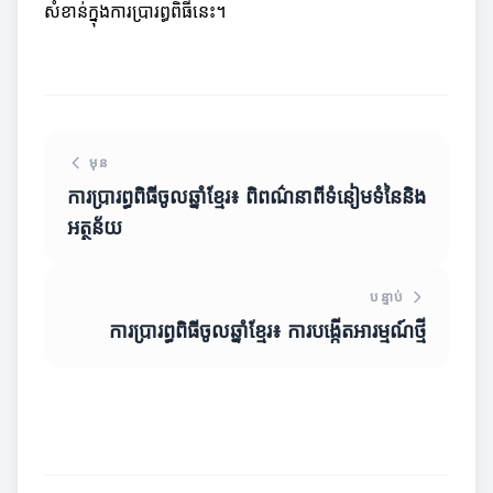
សំខាន់ក្នុងការប្រារព្ធពិធីនេះ។
មុន
ការប្រារព្ធពិធីចូលឆ្នាំខ្មែរ៖ ពិពណ៌នាពីទំនៀមទំនៃនិង
អត្ថន័យ
បន្ទាប់
ការប្រារព្ធពិធីចូលឆ្នាំខ្មែរ៖ ការបង្កើតអារម្មណ៍ថ្មី