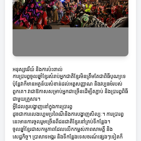
អនុស្សាវរីយ៍ និងការប៉ះពាល់
ការប្រារព្ធចូលឆ្នាំខ្មែរសំរាប់អ្នកជាតិខ្មែរមិនត្រឹមតែជាពិធីបុណ្យទេ
ប៉ុន្តែវាក៏មានអត្ថន័យសំខាន់ដល់អត្តសញ្ញាណ និងវប្បធម៌របស់
ពួកគេ។ វាជាឱកាសសម្រាប់អ្នកជាច្រើនដើម្បីតភ្ជាប់ និងប្រារព្ធពិធី
ជាមួយគ្រួសារ។
អ្វីដែលគួរបង្ហាញនៅក្នុងការប្រារព្ធ
ដូចជាការលេងហ្គេមប្រពៃណីនិងការបង្ហាញសិល្បៈ។ ការប្រារព្ធ
នេះមានការចូលរួមច្រើនពីជនជាតិខ្មែរនៅគ្រប់ទីកន្លែង។
ចូលឆ្នាំខ្មែរជាសកម្មភាពដែលលើកកម្ពស់ភាពសាមគ្គី និង
សេដ្ឋកិច្ច។ ប្រាសាទអង្គរ និងទីកន្លែងទេសចរណ៍ផ្សេងៗទៀតក៏