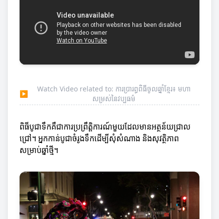
Watch Video related to: ការប្រារព្ធពិធីចូលឆ្នាំខ្មែរ៖ មហា
▶
សម្រស់នៃវប្បធម៌
ពិធីបូជាទឹកគឺជាការប្រព្រឹត្តិការណ៍មួយដែលមានអត្ថន័យជ្រាល
ជ្រៅ។ អ្នកកាន់បូជាចំរូងទឹកដើម្បីសុំសំណាង និងសុវត្ថិភាព
សម្រាប់ឆ្នាំថ្មី។