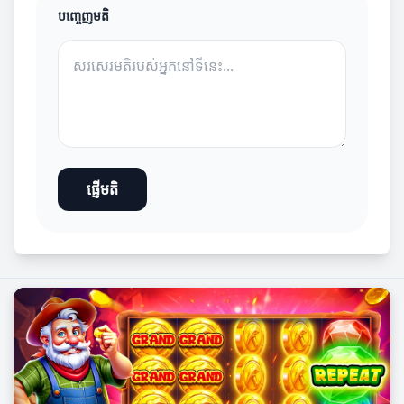
បញ្ចេញមតិ
ផ្ញើមតិ