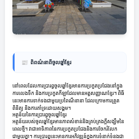
📰
ពិពណ៌នាពីចូលឆ្នាំខ្មែរ
នៅពេលដែលការប្រារព្ធចូលឆ្នាំខ្មែរមានការប្រកួតប្រជែងនៅក្នុង
ការលេងទឹក និងការប្រកួតកីឡាដែលមានអត្តសញ្ញាណខ្មែរ។ ពិធី
នេះមានការទាក់ទងជាមួយប្រពៃណីនានា ដែលក្រោមការត្រួត
ពិនិត្យ និងការគាំទ្រដោយសង្គម។
អត្ថន័យនៃការប្រារព្ធចូលឆ្នាំខ្មែរ
អត្ថន័យរបស់ចូលឆ្នាំខ្មែរមានភាពសំខាន់និងគ្រប់គ្រងក្តីសង្ឃឹមនៃ
ពេលថ្មី។ វាជាអាទិភាពនៃការប្រកួតប្រជែងនិងការចែករំលែក
ជាមួយគ្នា។ ការប្រារព្ធនេះមានការអភិវឌ្ឍន៍ក្នុងការទំនាក់ទំនងជា