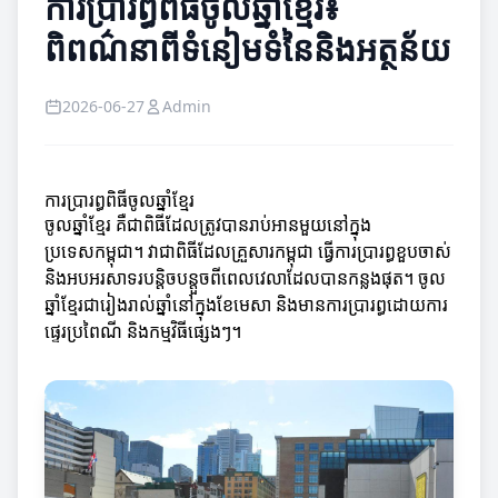
ការប្រារព្ធពិធីចូលឆ្នាំខ្មែរ៖
ពិពណ៌នាពីទំនៀមទំនៃនិងអត្ថន័យ
2026-06-27
Admin
ការប្រារព្ធពិធីចូលឆ្នាំខ្មែរ
ចូលឆ្នាំខ្មែរ គឺជា​ពិធី​ដែល​ត្រូវ​បាន​រាប់អាន​មួយ​នៅក្នុង
ប្រទេសកម្ពុជា។ វាជាពិធីដែលគ្រួសារកម្ពុជា ធ្វើការប្រារព្ធខួបចាស់
និងអបអរសាទរបន្តិចបន្តួចពីពេលវេលាដែលបានកន្លងផុត។ ចូល
ឆ្នាំខ្មែរជារៀងរាល់ឆ្នាំនៅក្នុងខែមេសា និងមានការប្រារព្ធដោយការ
ផ្ទេរប្រពៃណី និងកម្មវិធីផ្សេងៗ។