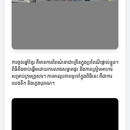
ការចូលឆ្នាំខ្មែរ គឺមានការពិពណ៌នា​ជា​ច្រើនក្នុងប្រពៃណីផ្ទាល់ខ្លួន។
ពិធីនឹងចាប់ផ្តើមដោយការលាងសម្អាតផ្ទះ និងការត្រៀមអាហារ
សម្រាប់ក្រុមគ្រួសារ។ ការមានរូបភាពទូទៅក្នុងពិធីនេះ គឺជាការ
លេងទឹក និងភ្លេងបុរាណ។