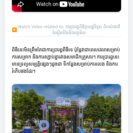
Watch Video related to: ការប្រារព្ធពិធីចូលឆ្នាំខ្មែរ៖ ពិពណ៌នាពី
▶
ទំនៀមទំនៃនិងអត្ថន័យ
ពិធីនេះមិនត្រឹមតែជាការប្រារព្ធពិធីទេ ប៉ុន្តែវាជាពេលវេលាសម្រាប់
ការសម្រាក និងការតភ្ជាប់គ្នារវាងសមាជិកគ្រួសារ។ ការប្រារព្ធនេះ
មានទ្រព្យសម្បត្តិផ្សេងៗដូចជា ទីកន្លែងសម្រាប់ការលេង និងការ
រំភើបផងដែរ។