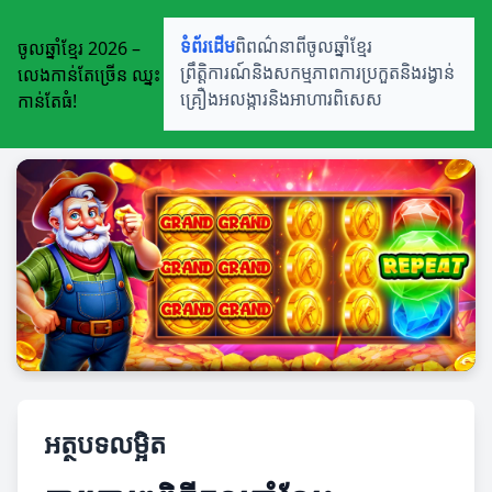
ចូលឆ្នាំខ្មែរ 2026 –
ទំព័រដើម
ពិពណ៌នាពីចូលឆ្នាំខ្មែរ
លេងកាន់តែច្រើន ឈ្នះ
ព្រឹត្តិការណ៍និងសកម្មភាព
ការប្រកួតនិងរង្វាន់
កាន់តែធំ!
គ្រឿងអលង្ការនិងអាហារពិសេស
អត្ថបទលម្អិត