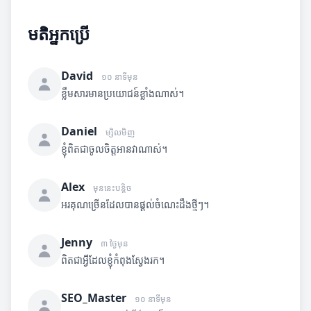
មតិអ្នកប្រើ
David
១០ នាទីមុន
ខ្លឹមសារមានប្រយោជន៍ខ្លាំងណាស់។
Daniel
ម្សិលមិញ
ខ្ញុំពិតជាចូលចិត្តអានវាណាស់។
Alex
មុននេះបន្តិច
អរគុណច្រើនដែលបានផ្តល់ចំណេះដឹងថ្មីៗ។
Jenny
៣ ថ្ងៃមុន
ពិតជាអ្វីដែលខ្ញុំកំពុងស្វែងរក។
SEO_Master
១០ នាទីមុន