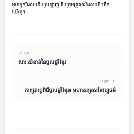
មួយអ្នកដែលយើងស្រឡាញ់ និងក្រុមគ្រួសារដែលយើងនឹក
ឃើញ។
មុន
សារៈសំខាន់នៃចូលឆ្នាំខ្មែរ
បន្ទាប់
ការប្រារព្ធពិធីចូលឆ្នាំខ្មែរ៖ មហាសម្រស់នៃវប្បធម៌