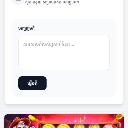
សូមអរគុណសម្រាប់ព័ត៌មានដ៏ល្អនេះ។
បញ្ចេញមតិ
ផ្ញើមតិ