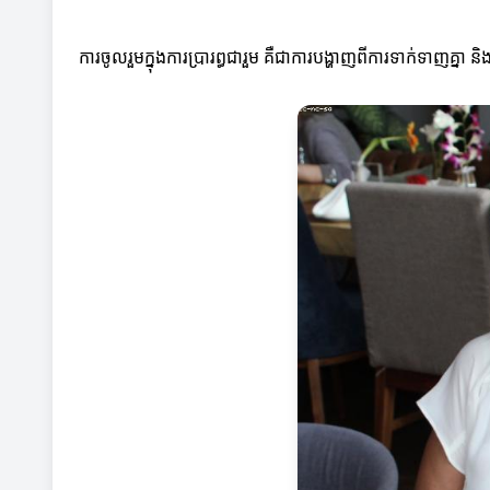
ការចូលរួមក្នុងការប្រារព្ធជារួម គឺជាការបង្ហាញពីការទាក់ទាញគ្នា 