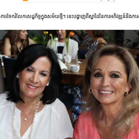
និងការចែករំលែកសេដ្ឋកិច្ចក្នុងសម័យថ្មី។ នេះបង្ហាញពីស្នាដៃនៃការអភិវឌ្ឍន៍និ