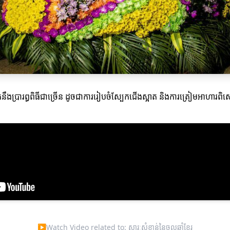
កគេនឹងប្រារព្ធពិធីជាច្រើន ដូចជាការរៀបចំស្បែកជើងស្អាត និងការត្រៀមអាហារពិសេស
▶
Watch Video related to: សារៈសំខាន់នៃចូលឆ្នាំខ្មែរ