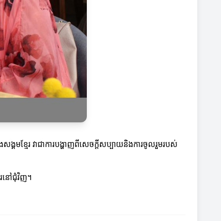
្គមខ្មែរ វាជាការបង្ហាញពីសេចក្តីសប្បាយនិងការចូលរួមរបស់
ារនៅជុំវិញ។