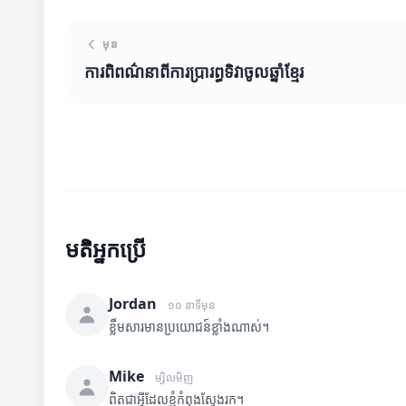
មុន
ការពិពណ៌នាពីការប្រារព្ធទិវាចូលឆ្នាំខ្មែរ
មតិអ្នកប្រើ
Jordan
១០ នាទីមុន
ខ្លឹមសារមានប្រយោជន៍ខ្លាំងណាស់។
Mike
ម្សិលមិញ
ពិតជាអ្វីដែលខ្ញុំកំពុងស្វែងរក។