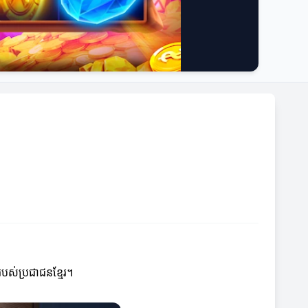
៌របស់ប្រជាជនខ្មែរ។