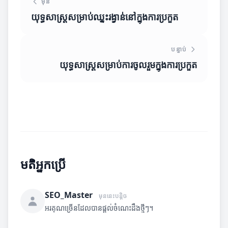
មុន
យុទ្ធសាស្ត្រសម្រាប់ឈ្នះរង្វាន់នៅក្នុងការប្រកួត
បន្ទាប់
យុទ្ធសាស្ត្រសម្រាប់ការចូលរួមក្នុងការប្រកួត
មតិអ្នកប្រើ
SEO_Master
មុននេះបន្តិច
អរគុណច្រើនដែលបានផ្តល់ចំណេះដឹងថ្មីៗ។