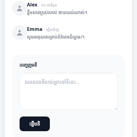
Alex
១០ នាទីមុន
ខ្លឹមសារច្បាស់លាស់ ងាយយល់ណាស់។
Emma
ម្សិលមិញ
សូមអរគុណសម្រាប់ព័ត៌មានដ៏ល្អនេះ។
បញ្ចេញមតិ
ផ្ញើមតិ