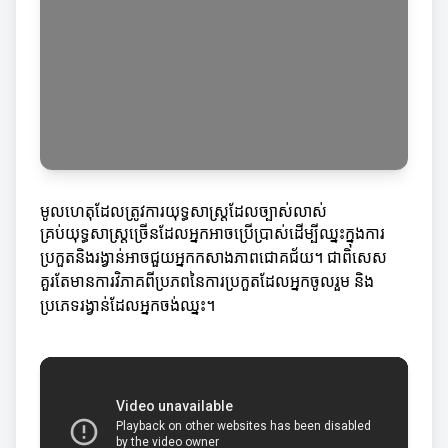
មូលហេតុដែលត្រូវការយុទ្ធសាស្ត្រដែលច្បាស់លាស់
គ្រប់យុទ្ធសាស្ត្រច្រើនដែលអ្នកអាចប្រើប្រាស់ដើម្បីឈ្នះក្នុងការ
ប្រកួតនិងរង្វាន់អាចជួយអ្នកកសាងភាពជោគជ័យ។ ជាពិសេស
គួរតែមានការវិភាគពីប្រភពនៃការប្រកួតដែលអ្នកចូលរួម និង
ប្រភេទរង្វាន់ដែលអ្នកចង់ឈ្នះ។