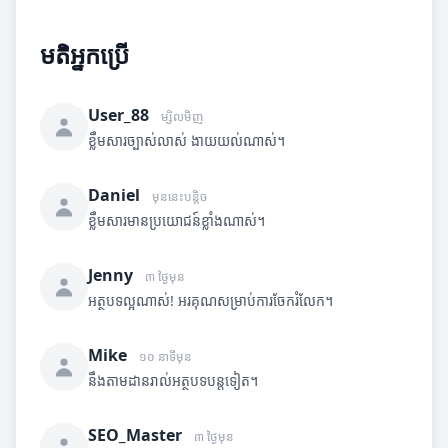
មតិអ្នកប្រើ
User_88
ម្សិលមិញ
ខ្លឹមសារច្បាស់លាស់ ងាយយល់ណាស់។
Daniel
មុននេះបន្តិច
ខ្លឹមសារមានប្រយោជន៍ខ្លាំងណាស់។
Jenny
៣ ថ្ងៃមុន
អត្ថបទល្អណាស់! អរគុណសម្រាប់ការចែករំលែក។
Mike
១០ នាទីមុន
នឹងតាមដានរាល់អត្ថបទបន្តទៀត។
SEO_Master
៣ ថ្ងៃមុន