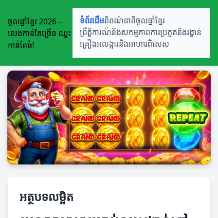
ចូលឆ្នាំខ្មែរ 2026 –
ទំព័រដើម
ពិពណ៌នាពីចូលឆ្នាំខ្មែរ
លេងកាន់តែច្រើន ឈ្នះ
ព្រឹត្តិការណ៍និងសកម្មភាព
ការប្រកួតនិងរង្វាន់
កាន់តែធំ!
គ្រឿងអលង្ការនិងអាហារពិសេស
អត្ថបទលម្អិត