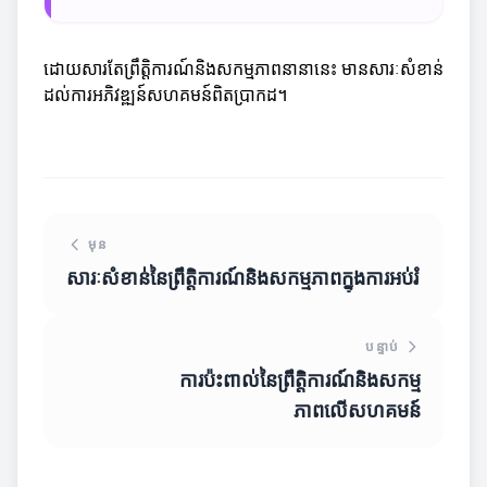
ដោយសារតែព្រឹត្តិការណ៍និងសកម្មភាពនានានេះ មានសារៈសំខាន់
ដល់ការអភិវឌ្ឍន៍សហគមន៍ពិតប្រាកដ។
មុន
សារៈសំខាន់នៃព្រឹត្តិការណ៍និងសកម្មភាពក្នុងការអប់រំ
បន្ទាប់
ការប៉ះពាល់នៃព្រឹត្តិការណ៍និងសកម្ម
ភាពលើសហគមន៍