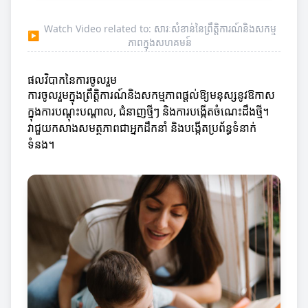
Watch Video related to: សារៈសំខាន់នៃព្រឹត្តិការណ៍និងសកម្ម
▶
ភាពក្នុងសហគមន៍
ផលវិបាកនៃការចូលរួម
ការចូលរួមក្នុងព្រឹត្តិការណ៍និងសកម្មភាពផ្តល់ឱ្យមនុស្សនូវឱកាស
ក្នុងការបណ្តុះបណ្តាល, ជំនាញថ្មីៗ និងការបង្កើតចំណេះដឹងថ្មី។
វាជួយកសាងសមត្ថភាពជាអ្នកដឹកនាំ និងបង្កើតប្រព័ន្ធទំនាក់
ទំនង។