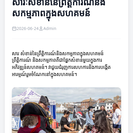
សារៈសំខាន់នៃព្រឹត្តិការណ៍និង
សកម្មភាពក្នុងសហគមន៍
2026-06-24
Admin
សារៈសំខាន់នៃព្រឹត្តិការណ៍និងសកម្មភាពក្នុងសហគមន៍
ព្រឹត្តិការណ៍ និងសកម្មភាពគឺជាផ្នែកសំខាន់មួយក្នុងការ
អភិវឌ្ឍន៍សហគមន៍។ វាជួយជំរុញការសហការនិងការបង្កើត
អារម្មណ៍រួមចំណែកនៅក្នុងសហគមន៍។