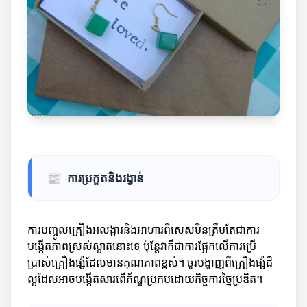
📰
ការប្រកួតនិងរង្វាន់
ការបញ្ចូលគ្រឿងអលង្ការនិងអាហារពិសេសមិនត្រឹមតែជាការ
បង្កើតភាពស្រស់ស្អាតនោះទេ ប៉ុន្ដែវាក៏ជាការផ្អែកលើការប្រើ
ប្រាស់គ្រឿងផ្សំដែលមានគុណភាពខ្ពស់។ ចូរបង្ហាញពីគ្រឿងផ្សំដ៏
ល្អដែលអាចបង្កើតសារពើភ័ណ្ឌប្រកបដោយកិច្ចការច្នៃប្រឌិត។