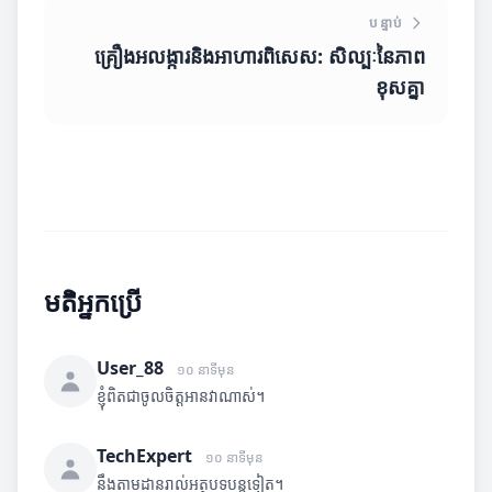
បន្ទាប់
គ្រឿងអលង្ការនិងអាហារពិសេស: សិល្បៈនៃភាព
ខុសគ្នា
មតិអ្នកប្រើ
User_88
១០ នាទីមុន
ខ្ញុំពិតជាចូលចិត្តអានវាណាស់។
TechExpert
១០ នាទីមុន
នឹងតាមដានរាល់អត្ថបទបន្តទៀត។