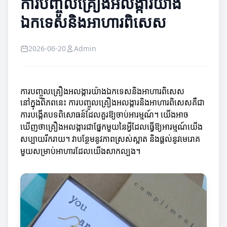
ការបញ្ចូលគ្រឿងអលង្ការយ៉ាង
ឯកទេសនិងអាហារពិសេស
2026-06-20
Admin
ការបញ្ចូលគ្រឿងអលង្ការយ៉ាងឯកទេសនិងអាហារពិសេស
នៅក្នុងពិភពនេះ ការបញ្ចូលគ្រឿងអលង្ការនិងអាហារពិសេសគឺជា
ការបង្កើតបទពិសោធន៍ដែលគួរឱ្យចាប់អារម្មណ៍។ យើងអាច
ឃើញថាគ្រឿងអលង្ការជាផ្នែកមួយនៃអ្វីដែលធ្វើឱ្យអារម្មណ៍យើង
សប្បាយរីករាយ។ វាបន្ថែមនូវភាពស្រស់ស្អាត និងផ្តល់នូវមេរោគ
មួយសម្រាប់អាហារដែលយើងសាកល្បង។