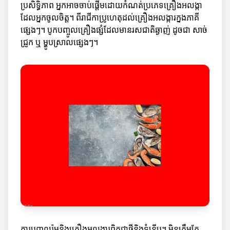
ប្រសិទ្ធិភាព អ្នកអាចចាប់ផ្តើមដោយកំណត់ប្រភេទគ្រឿងអលង្កា
ដែលអ្នកចូលចិត្ត។ ពីរាជីកាប្រូហេតុដល់គ្រឿងអលង្ការក្នងភាគី
ផ្សេងៗ។ បូកបញ្ចូលគ្រឿងផ្សំដែលមានរសជាតិឆ្ងាញ់ ដូចជា សាច់
ជ្រូក ឬ ម្ហូបស្រាលផ្សេងៗ។
ការបញ្ចូលរ៉ូមនិងគ្រឿងអលង្ការពិតជាថ្មីនិងទំនើប។ មិនត្រឹមតែ