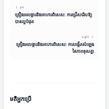
មុន
គ្រឿងអលង្ការនិងអាហារពិសេស: ការជ្រើសរើសឱ្យ
បានល្អបំផុត
បន្ទាប់
គ្រឿងអលង្ការនិងអាហារពិសេស: ការបង្កើតសំឡេង
នៃភាពខុសគ្នា
មតិអ្នកប្រើ