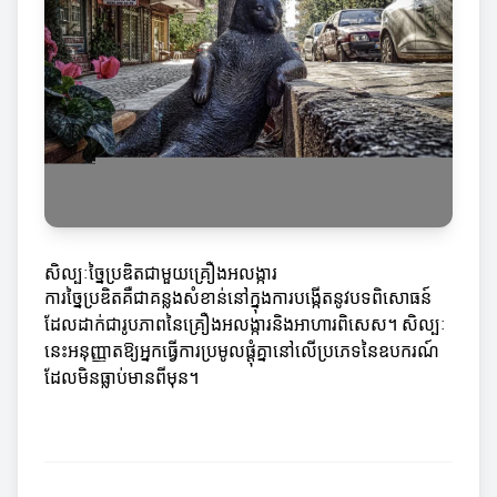
សិល្បៈច្នៃប្រឌិតជាមួយគ្រឿងអលង្ការ
ការច្នៃប្រឌិតគឺជាគន្លងសំខាន់នៅក្នុងការបង្កើតនូវបទពិសោធន៍
ដែលដាក់ជារូបភាពនៃគ្រឿងអលង្ការនិងអាហារពិសេស។ សិល្បៈ
នេះអនុញ្ញាតឱ្យអ្នកធ្វើការប្រមូលផ្តុំគ្នានៅលើប្រភេទនៃឧបករណ៍
ដែលមិនធ្លាប់មានពីមុន។