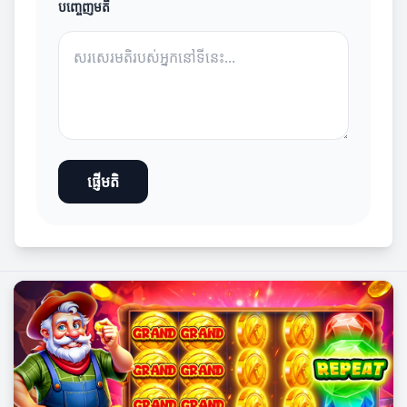
បញ្ចេញមតិ
ផ្ញើមតិ