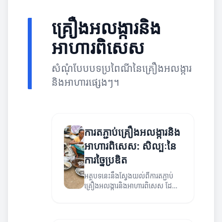
គ្រឿងអលង្ការនិង
អាហារពិសេស
សំណុំបែបបទប្រពៃណីនៃគ្រឿងអលង្ការ
និងអាហារផ្សេងៗ។
ការតភ្ជាប់គ្រឿងអលង្ការនិង
អាហារពិសេស: សិល្បៈនៃ
ការច្នៃប្រឌិត
អត្ថបទនេះនឹងស្វែងយល់ពីការតភ្ជាប់
គ្រឿងអលង្ការនិងអាហារពិសេស ដែល
អាចបង្កើតភាពរីកចម្រើននៃអារម្មណ៍
និងសិល្បៈ។