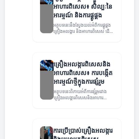
អាហារពិសេស៖ សិល្បៈនៃ
អារម្មណ៍ និងការផ្គូផ្គង
អត្ថបទនេះនឹងស្វែងយល់អំពីការផ្គូផ្គង
គ្រឿងអលង្ការ និងអាហារពិសេស ដើម្បី
បង្កើតជំនួយថ្មីសម្រាប់អារម្មណ៍របស់
អ្នក។
គ្រឿងអលង្ការពិសេសនិង
អាហារពិសេស៖ ការបង្កើត
អារម្មណ៍ថ្មីក្នុងការផ្សំរួម
អត្ថបទនេះពិភាយអំពីការផ្សំរួមរវាង
គ្រឿងអលង្ការពិសេសនិងអាហារ
ពិសេស ដែលអាចបង្កើតអារម្មណ៍ថ្មី
សម្រាប់អ្នក។
ការប្រើប្រាស់គ្រឿងអលង្ការ