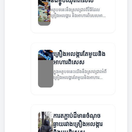
និងម្ហូបឈុតពិសេស
អត្ថបទនេះនឹងស្រាវជ្រាវពីវិធីដែល
គ្រឿងអលង្ការ និងអាហារពិសេសអាច
ត្រូវបានប្រើប្រាស់ក្នុងការបង្កើតបទ
ពិសោធន៍ថ្មីៗ។
គ្រឿងអលង្ការតែមួយនិង
អាហារពិសេស
ក្នុងអត្ថបទនេះយើងនឹងស្រាវជ្រាវអំពី
គ្រឿងអលង្ការតែមួយនិងអាហារ
ពិសេសដែលទាក់ទងគ្នា។
ការតភ្ជាប់ដ៏មានចំណុច
ឆ្ងាយរវាងគ្រឿងអលង្ការ