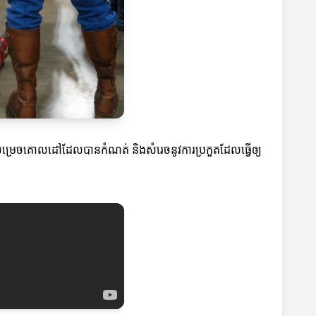
តែចេះសម្រេចគោលដៅដែលបានកំណត់ និងសំរេចនូវការប្រកួតដែលធ្វើឲ្យ