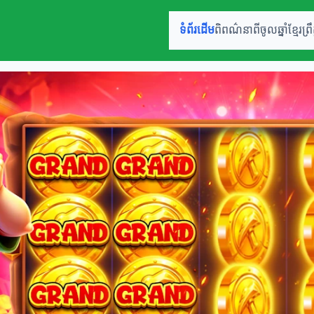
ទំព័រដើម
ពិពណ៌នាពីចូលឆ្នាំខ្មែរ
ព្