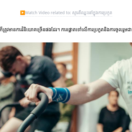
▶
Watch Video related to: ស្មារតីឈ្នះនៅក្នុងការប្រកួត
តហើយក៏ត្រូវមានការវិនិយោគច្រើនផងដែរ។ ការផ្តោតទៅលើការប្រកួតនិងការចូលរួម