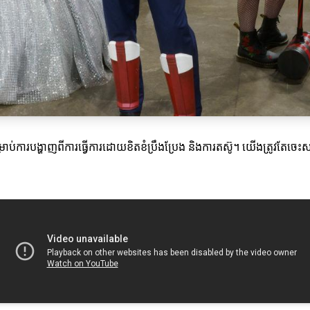
ាសសម្រាប់ការបង្ហាញពីការធ្វើការដោយខិតខំប្រឹងប្រែង និងការតស៊ូ។ យើងត្រូវ