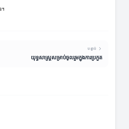
ួន។
បន្ទាប់
យុទ្ធសាស្ត្រសម្រាប់ចូលរួមក្នុងការប្រកួត