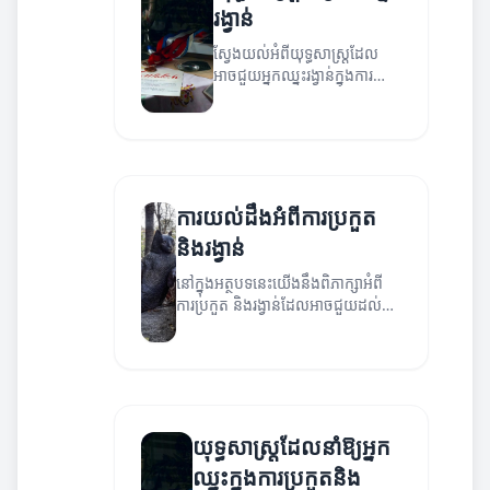
រង្វាន់
ស្វែងយល់អំពីយុទ្ធសាស្ត្រដែល
អាចជួយអ្នកឈ្នះរង្វាន់ក្នុងការ
ប្រកួត។
ការយល់ដឹងអំពីការប្រកួត
និងរង្វាន់
នៅក្នុងអត្ថបទនេះយើងនឹងពិភាក្សាអំពី
ការប្រកួត និងរង្វាន់ដែលអាចជួយដល់
អ្នកនៅក្នុងការអភិវឌ្ឍន៍ និងអត្ថ
ប្រយោជន៍ប្រកួតមិនត្រឹមតែសម្រាប់អ្នក
ប្រកួតប៉ុណ្ណោះទេ។
យុទ្ធសាស្ត្រដែលនាំឱ្យអ្នក
ឈ្នះក្នុងការប្រកួតនិង