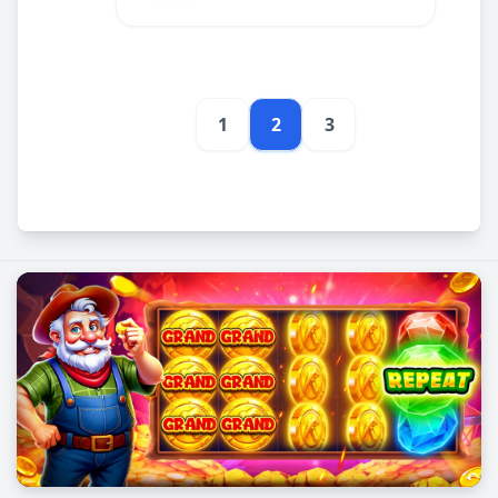
1
2
3