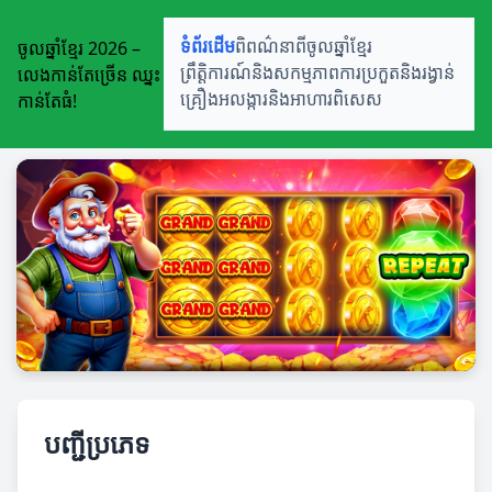
ចូលឆ្នាំខ្មែរ 2026 –
ទំព័រដើម
ពិពណ៌នាពីចូលឆ្នាំខ្មែរ
លេងកាន់តែច្រើន ឈ្នះ
ព្រឹត្តិការណ៍និងសកម្មភាព
ការប្រកួតនិងរង្វាន់
កាន់តែធំ!
គ្រឿងអលង្ការនិងអាហារពិសេស
បញ្ជីប្រភេទ